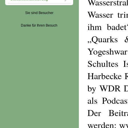
Wasserstr
Wasser tri
Sie sind Besucher
ihm badet
Danke für Ihren Besuch
„Quarks 
Yogeshwar 
Schultes 
Harbecke R
by WDR Di
als Podca
Der Beitr
werden: ww